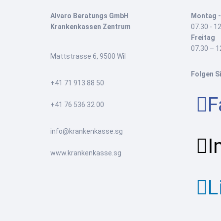
Alvaro Beratungs GmbH
Montag -
Krankenkassen Zentrum
07.30 - 12
Freitag
07.30 – 1
Mattstrasse 6, 9500 Wil
Folgen S
+41 71 913 88 50
F
+41 76 536 32 00
info@krankenkasse.sg
I
www.krankenkasse.sg
L